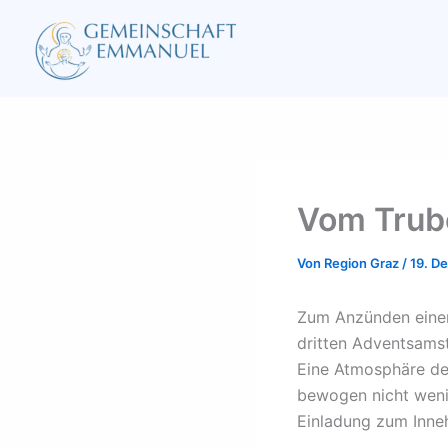
Zum
Inhalt
springen
Vom Trubel
Von
Region Graz
/
19. D
Zum Anzünden einer
dritten Adventsams
Eine Atmosphäre de
bewogen nicht wenig
Einladung zum Inne