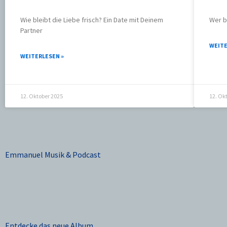
Wie bleibt die Liebe frisch? Ein Date mit Deinem
Wer b
Partner
WEITE
WEITERLESEN »
12. Oktober 2025
12. Ok
Emmanuel Musik & Podcast
Entdecke das neue Album